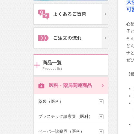
大
可
心
子
そ
ど
子
ぜ
商品一覧
【
医科・薬局関連商品
薬袋（医科）
※文
プラスチック診察券（医科）
※縦
ペーパー診察券（医科）