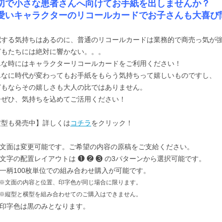
切で小さな患者さんへ向けてお手紙を出しませんか？
愛いキャラクターのリコールカードでお子さんも大喜び
配する気持ちはあるのに、普通のリコールカードは業務的で商売っ気が
どもたちには絶対に響かない。。。
んな時にはキャラクターリコールカードをご利用ください！
んなに時代が変わってもお手紙をもらう気持ちって嬉しいものですし、
どもならその嬉しさも大人の比ではありません。
ひぜひ、気持ちを込めてご活用ください！
横型も発売中】詳しくは
コチラ
をクリック！
文面は変更可能です。ご希望の内容の原稿をご支給ください。
文字の配置レイアウトは ❶ ❷ ❸ の3パターンから選択可能です。
一柄100枚単位での組み合わせ購入が可能です。
面の内容と位置、印字色が同じ場合に限ります。
型と横型を組み合わせてのご購入はできません。
印字色は黒のみとなります。