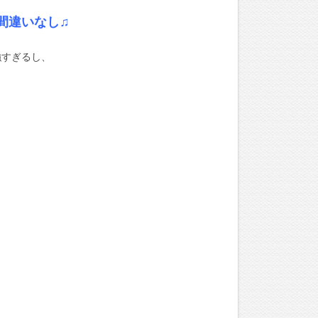
間違いなし
♫
強すぎるし、