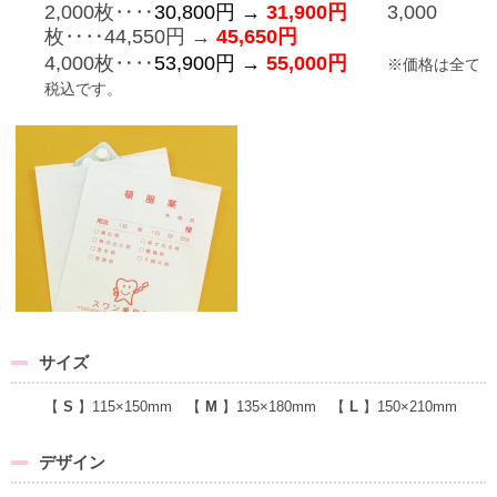
2,000枚‥‥
30,800円 →
31,900
円
3,000
枚‥‥
44,550円 →
45,650
円
4,000枚‥‥
53,900円 →
55,000
円
※価格は全て
税込です。
サイズ
【
S
】115×150mm 【
M
】135×180mm 【
L
】150×210mm
デザイン