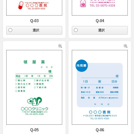
Q-03
Q-04
Q-05
Q-06