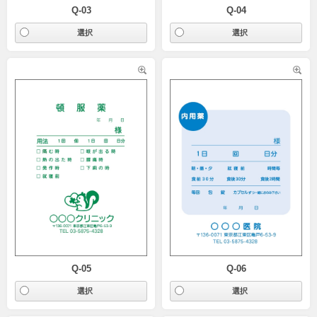
Q-03
Q-04
Q-05
Q-06