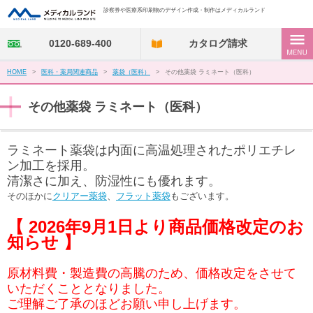
診察券や医療系印刷物のデザイン作成・制作はメディカルランド
0120-689-400
カタログ請求
HOME
>
医科・薬局関連商品
>
薬袋（医科）
>
その他薬袋 ラミネート（医科）
その他薬袋 ラミネート（医科）
ラミネート薬袋は内面に高温処理されたポリエチレ
ン加工を採用。
清潔さに加え、防湿性にも優れます。
そのほかに
クリアー薬袋
、
フラット薬袋
もございます。
【
2026年9月1日より
商品価格改定のお
知らせ 】
原材料費・製造費の高騰のため、価格改定をさせて
いただくこととなりました。
ご理解ご了承のほどお願い申し上げます。