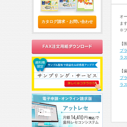
オ
カタログ請求・お問い合わせ
ま
※
【
プ
ラ
【
プ
ラ